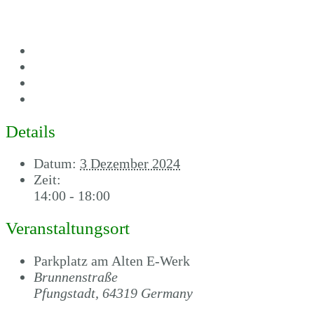
Google Kalender
iCalendar
Outlook 365
Outlook Live
Details
Datum:
3 Dezember 2024
Zeit:
14:00 - 18:00
Veranstaltungsort
Parkplatz am Alten E-Werk
Brunnenstraße
Pfungstadt
,
64319
Germany
Google Karte anzei