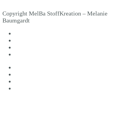
Termine
Copyright MelBa StoffKreation – Melanie
Baumgardt
AGB
Datenschutzerklärung
Widerrufsbelehrung
Impressum
AGB
Datenschutzerklärung
Widerrufsbelehrung
Impressum
WordPress Cookie Hinweis von Real Cookie Banner